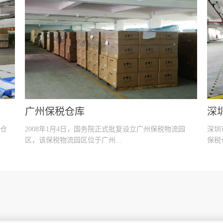
广州保税仓库
深
流仓
2008年1月4日，国务院正式批复设立广州保税物流园
深圳
区，该保税物流园区位于广州...
保税
务，
保税区内，与黄埔新港实行区港联动，规划面积0.507平
方公里.