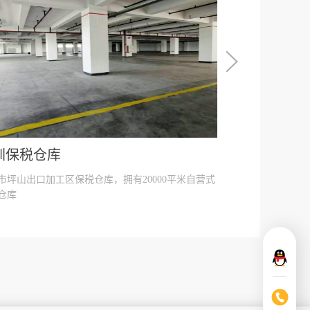
圳保税仓库
南通保税仓
市坪山出口加工区保税仓库，拥有20000平米自营式
福汉兴业现代物流
仓库
标准物流仓库组成，
超过三万平米的现
圳，广州，上海等
网络，搭建华东－
东区一体化一站式