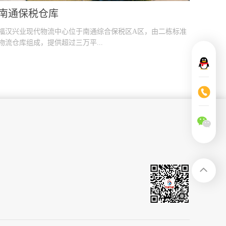
深圳保税仓库
综合保税区A区，由二栋标准
深圳市坪山出口加工区保税仓库，拥有20
.
仓库
香港，深圳，广州，上海等区
作网络，搭建华东－华南联合
一体化一站式现代物流服务系