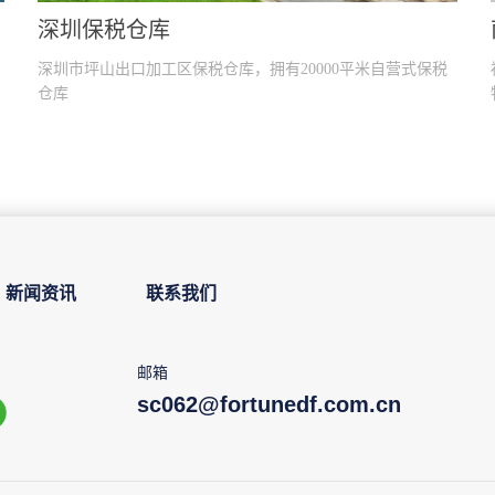
南通保税仓库
库，拥有20000平米自营式保税
福汉兴业现代物流中心位于南通
物流仓库组成，提供超过三万平..
米的现代物流中心仓库；公司与
域福汉兴国际旗下的公司组成合
服务平台，提供华南区，华东区
统。
新闻资讯
联系我们
邮箱
sc062@fortunedf.com.cn