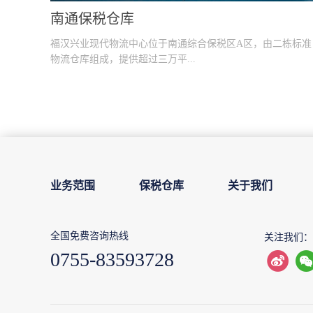
深圳保税仓库
心位于南通综合保税区A区，由二栋标准
深圳市坪山出口加工区保税仓
过三万平...
仓库
库；公司与香港，深圳，广州，上海等区
公司组成合作网络，搭建华东－华南联合
区，华东区一体化一站式现代物流服务系
业务范围
保税仓库
关于我们
全国免费咨询热线
关注我们：
0755-83593728