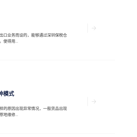
出口业务而设的，能够通过深圳保税仓
得用...
产品库容量，从而可以直接与对应的代
一日游活动的持续性开展中用户逐渐明确
开展的物流配送要点。直接在仓库间运
贸易企业可以减少物流配送活动的费心
。2.明确代理部门随着进出口贸易需求
户便需要依靠代理部门的存在来帮助提
种模式
畅的同时也使得企业实际运营的效率得
3.解决货运需求有着保税区一日游业务
之而来的便是对于管理措施的更进要
样的原因出现异常情况，一般货品出现
动来便于存取业务的开展，让不同贸易
维修...
过了解保税区一日游业务开展的重要性
等步骤来优化业务开展的具体形式。从
进出口贸易的发展，实现代...
费都会直接选择可靠的维修仓库，但是