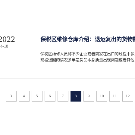
动力。使得用户可以直接于对应的深圳保税仓库建立代理
感知到当地的报税物流的运输情况以及可信情况，便可
进行了解确定自身的需求可以满足。1.注意货运服务
区域的人，需要好的保税运输可以到达他们所生活的区
批量的货运需求可以被直接提出并在货运程序的运转中
输的范围得到拓宽的同时也保障了货运服务的质量。2
户会遇到多种推销的货运代理组织人员，在代理品质的
2022
保税区维修仓库介绍：退运复出的货物
的高效率。使得用户可以在明确保税仓储的具体分布情
04
-
18
活动流转的正规程序进行了解来确保物流配送方案的合
数量级品质以及不同的货运地点都有着定价上的差异，
保税区维修人员称不少企业或者商家在出口的过程中多
便要准备区了解代理价格的等级分布。知晓不同的代理
现被退回的情况多半是货品本身质量出现问题或者其他因素
务上的管理能力。从而对价格的合理区间有着具体的了
解进行保税区一日游时要注意的具体因素之后，便可以
代理项目的机构的可靠性。从而以自身对于物流运作模式
。如果是由于商品质量问题导致货物被退回，那么此时
以走退运复出流程，退运复出的时候货物也需要满足下
出商品外观无损坏保税区维修人员称产品质量出现异常
.
.
3
4
5
修之后，可以申请退运复出，但是需要记住退运复出的
6
7
8
9
10
11
12
产品都需要有完整的独立包装，否则会被海关直接扣留
企业或者商家认为商品出现了问题，那么只需要简单维
程。实际上这样的操作是完全被禁止的，商品出现了退
的，不合格的商品仅仅依靠翻新并不能解决实质性的品
产放入合格的新产品才能够复出。3、退运复出的商品
了产品本身需要保证品质之外，货物的包装箱也需要保