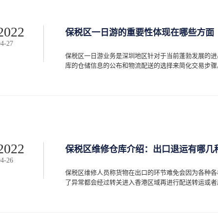
2022
保税区一日游的重要性体现在哪些方面
04
-
27
保税区一日游业务是深圳地区针对于当前蓬勃发展的进
库的仓储信息的公布和物流配送的选择来简化交易步骤。使
户能够不用经过较长的查询活动便可以明确自身所需的
理贸易机构展开交易联系。1.了解物流配送在保税区
了各类保税仓库的构成，并知晓对应的进出口贸易活动
用合适规格的集装箱来进行货运途径的安排，使得加工
指数，只需要派遣团队来辅助物流装配活动的开展即可
的增加深圳地区的保税仓库的库存策略也有所更改，用
2022
保税区维修仓库介绍：出口退运有哪几
升自身与仓库的联系效率。使得进出库操作流程变得顺
04
-
26
到提升，让代理部门成为贸易活动重要的一环存在着。
的开展使得深圳地区保税仓库的运营效率得到提升，随
保税区维修人员称货物在出口的环节难免会因为各种各
求。需求仓库管理人员对库存展开更合适的规划整合活
了异常都会经过转关进入香港区域再进行配送转运或者原地
企业的货运需求都可以在限定时间内得到满足。用户通
所体现在的方面之后，便可以利用规范进出口操作流程
而使得地区的信息管理系统得到技术支持的同时也能帮助
。大多数企业为了可以节省时间以及路途上所耗费的经