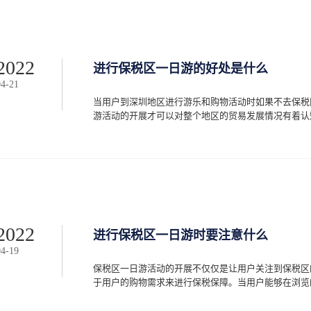
除了这种退运的模式之外还有几种托运模式同样也使用
退运模式，让企业或者商家在选择的时候可以有更多的
模式保税区维修人员称当商家出口的商品数量较小，那
后，商家可选择无偿补足更换新产品给客户，也就是说
的产品，这种重新配送的退运模式对于商家来说更节省
2022
进行保税区一日游的好处是什么
的模式数量较小的货品出现意外可以直接采用补足的方
04
-
21
出现问题那么就需要企业或者商家采取更合理的方式，
企业都在使用的一种模式。这种退运模式主要是指工厂
当用户到深圳地区进行游乐和购物活动时如果不去保税
港后企业在规定的时间之内提前准备好资料在香港做中
游活动的开展才可以对整个地区的贸易发展情况有着认知。
岗口岸进口领号并提供单据给海关，此时海关出保证金
的保证金到国库，等待一个月左右的时间海关进行三级
需要谨记的是货物复出口的产品一定要跟原退货一模一样
可以依据购买需求和投资需求来进行对应的代理货运服
货运方案的确定工作。1.明确产品价格当保税区有序
样的仓储成品，让用户可以在简短的保税区一日游活动
使得用户可以经过有效的对比活动来确定自身选择合理
格连带着高效的物流配送一同促进活动的开展。2.便
前众多有进出口需求的用户只能单一寻找，在自主明确
2022
进行保税区一日游时要注意什么
时间精力成本。随着一日游业务的覆盖开展使得用户可
04
-
19
也可以利用开发事项的进程来进行对应的代理团队的选
开展在本质上便需要从多个档口产生费用支出，相应的
保税区一日游活动的开展不仅仅是让用户关注到保税区
上来提升自我的收益水平，就需要依靠保税区的活动来
于用户的购物需求来进行保税保障。当用户能够在浏览的过
使得代购业务可以得到蓬勃发展的同时也将代理成本的
进行保税区一日游的具体好处之后，便可以从复杂的进