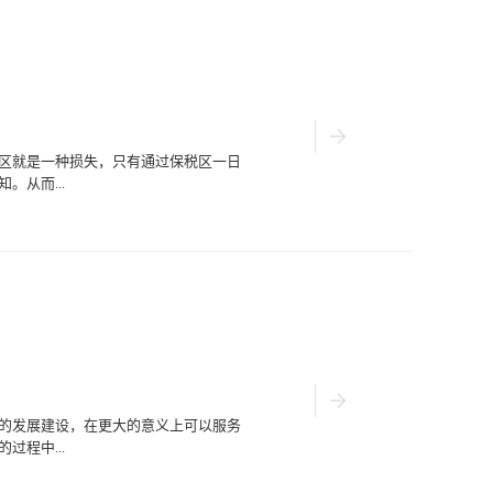
较广，因此下面就介绍几种比较常用的
参考。1、小数量货品问题的重新配货
么在商品出现了质量或者其他的问题之
商家可以在不退回的情况下重新运送新
时间和费用。2、缴纳保证金进行维修
式进行退运，但若是遇到了大批量货物
而缴纳保证金进行维修的方式便是多数
向海关提出返修的要求，待货物退到香
区就是一种损失，只有通过保税区一日
检跟清点，清点和中检全部完毕后从皇
从而...
通知单且工厂交货物进口税金三倍左右
审批，审批核准后会直接退货到工厂。
，否则扣货会导致保证金悉数没...
务，让自身可以在较短的时间内来进行
开展相应的维修服务活动时会摆出各式各
中就可以通过清晰的对比来明确价格。
的仓储库和物流机构，让合理的产品价
利代理选择在保税区一日游业务未开展之
保税区仓储库容的过程中会耗费较多的
以明确深圳保税仓库的具体情况，同时
择和组建。3.节省各类成本国际贸易的
贸易群体为了在不损伤产品质量的基础
的发展建设，在更大的意义上可以服务
帮助减少代理进出口业务的流转程序，
程中...
支出费用进行有效减少。用户通过了解
出口流转程序中解脱出来寻找新的发展