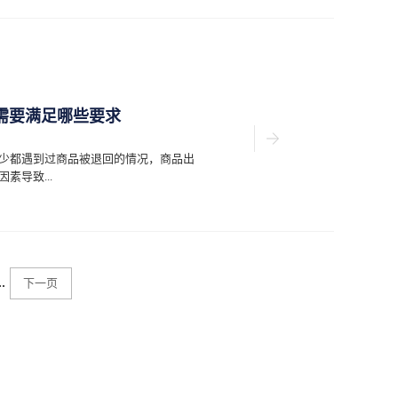
货运联系，从而减少中转...
以从需要的保税产品的基本运输条款来
来保税区进行活动的人员往往是来自不同
域即货运服务得到了完善的保障。使得
明确业务范围，使得货运服务可覆盖运
.注意代理品质保税区一日游的过程中用
辨别工作上需要花费心思才能确保服务
需要满足哪些要求
况及存储情况的同时，并对保税区代理
规性。3.注意代理价格由于不同的货运
用户在对保税区一日游活动进行规划时
少都遇到过商品被退回的情况，商品出
物流公司在货物运输和库存管理等多业
导致...
解来便于代理活动的洽谈。用户通过了
明确福汉兴物流机构作为一个囊括多种
的深入了解为合同开展的...
商家或者企业就需要进行维修更换才可
列要求才可以被海关通过。1、保证复
的商品在经过了保税区或者企业自行维
..
商品一定要保证外观无损坏，且每一个
下一页
。2、商品退运复出不止简单翻新很多
修翻新一下便可以重新走退运复出流
运这一事实就说明商品本身是不合格
质问题，因此企业或者商家需要重新生
必须重新贴上原产国退运复出的产品除
证与原包装无异，在包装箱上必须明确