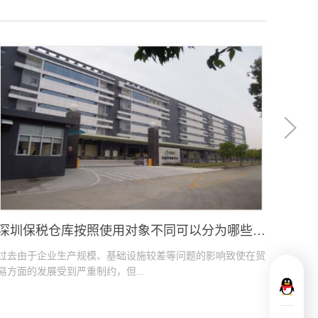
零部件也不能够再带往国内俄日是需要
讲究诚信，当商品出现了品质问题的时
根据数量的多少选择合适的退运模
深圳保税仓库按照使用对象不同可以分为哪些种类
浅析
过去由于企业生产规模、基础设施较差等问题的影响致使在贸
当国际
易方面的发展受到严重制约，但...
控制物